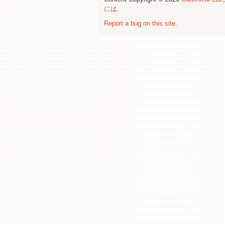
には
.
Report a bug on this site
.