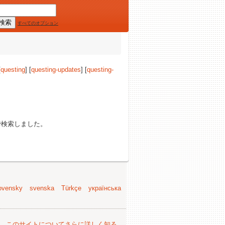
すべてのオプション
[
questing
] [
questing-updates
] [
questing-
で検索しました。
ovensky
svenska
Türkçe
українська
。
このサイトについてさらに詳しく知る