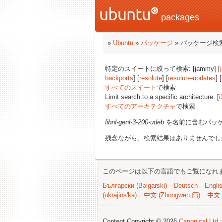
packages
»
Ubuntu
»
パッケージ
» パッケージ検
特定のスイートに絞って検索: [jammy] [
backports
] [
resolute
] [
resolute-updates
] [
すべてのスイート
で検索
Limit search to a specific architecture: [
i
すべてのアーキテクチャ
で検索
libnl-genl-3-200-udeb
を名前に含むパッ
残念ながら、検索結果はありませんでし
このページは以下の言語でもご覧になれ
Български (Bəlgarski)
Deutsch
Engli
(ukrajins'ka)
中文 (Zhongwen,简)
中文 
Content Copyright © 2026
Canonical Ltd.