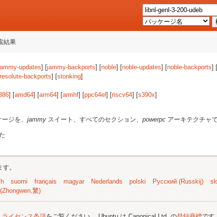
索結果
jammy-updates
] [
jammy-backports
] [
noble
] [
noble-updates
] [
noble-backports
] 
resolute-backports
] [
stonking
]
386
] [
amd64
] [
arm64
] [
armhf
] [
ppc64el
] [
riscv64
] [
s390x
]
ケージを、
jammy
スイート、すべてのセクション、
powerpc
アーキテクチャ
た
ます。
sh
suomi
français
magyar
Nederlands
polski
Русский (Russkij)
sl
(Zhongwen,繁)
;
ライセンス条項
をご覧ください。 Ubuntu は Canonical Ltd. の
登録商標
です