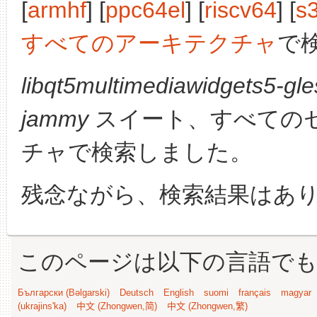
[
armhf
] [
ppc64el
] [
riscv64
] [
s
すべてのアーキテクチャ
で
libqt5multimediawidgets5-gle
jammy
スイート、すべての
チャで検索しました。
残念ながら、検索結果はあ
このページは以下の言語で
Български (Bəlgarski)
Deutsch
English
suomi
français
magyar
(ukrajins'ka)
中文 (Zhongwen,简)
中文 (Zhongwen,繁)