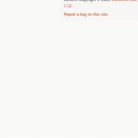
には
.
Report a bug on this site
.