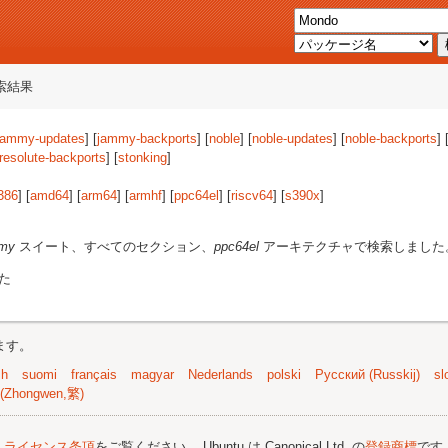
索結果
jammy-updates
] [
jammy-backports
] [
noble
] [
noble-updates
] [
noble-backports
] 
resolute-backports
] [
stonking
]
386
] [
amd64
] [
arm64
] [
armhf
] [
ppc64el
] [
riscv64
] [
s390x
]
my
スイート、すべてのセクション、
ppc64el
アーキテクチャで検索しました
た
ます。
sh
suomi
français
magyar
Nederlands
polski
Русский (Russkij)
sl
(Zhongwen,繁)
;
ライセンス条項
をご覧ください。 Ubuntu は Canonical Ltd. の
登録商標
です