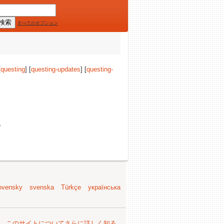
すべてのオプション
[
questing
] [
questing-updates
] [
questing-
。
ovensky
svenska
Türkçe
українська
。
このサイトについてさらに詳しく知る