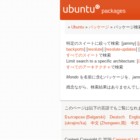
packages
»
Ubuntu
»
パッケージ
» パッケージ検
特定のスイートに絞って検索: [jammy] [
backports
] [
resolute
] [
resolute-updates
] [
すべてのスイート
で検索
Limit search to a specific architecture: [
i
すべてのアーキテクチャ
で検索
Mondo
を名前に含むパッケージを、
jam
残念ながら、検索結果はありませんでし
このページは以下の言語でもご覧になれ
Български (Bəlgarski)
Deutsch
Engli
(ukrajins'ka)
中文 (Zhongwen,简)
中文 
Content Copyright © 2026
Canonical Ltd.