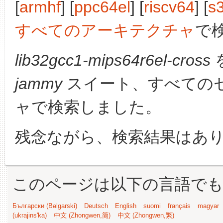
[
armhf
] [
ppc64el
] [
riscv64
] [
s
すべてのアーキテクチャ
で
lib32gcc1-mips64r6el-cross
jammy
スイート、すべての
ャで検索しました。
残念ながら、検索結果はあ
このページは以下の言語で
Български (Bəlgarski)
Deutsch
English
suomi
français
magyar
(ukrajins'ka)
中文 (Zhongwen,简)
中文 (Zhongwen,繁)