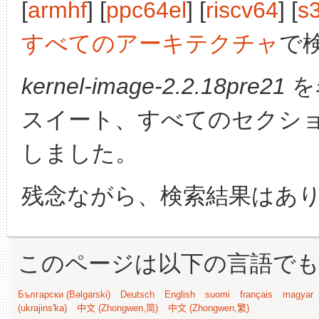
[
armhf
] [
ppc64el
] [
riscv64
] [
s
すべてのアーキテクチャ
で
kernel-image-2.2.18pre21
を
スイート、すべてのセクシ
しました。
残念ながら、検索結果はあ
このページは以下の言語で
Български (Bəlgarski)
Deutsch
English
suomi
français
magyar
(ukrajins'ka)
中文 (Zhongwen,简)
中文 (Zhongwen,繁)