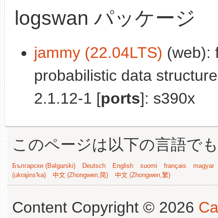
logswan パッケージ
jammy (22.04LTS)
(web): 
probabilistic data structure
2.1.12-1 [
ports
]: s390x
このページは以下の言語で
Български (Bəlgarski)
Deutsch
English
suomi
français
magyar
(ukrajins'ka)
中文 (Zhongwen,简)
中文 (Zhongwen,繁)
Content Copyright © 2026
Ca