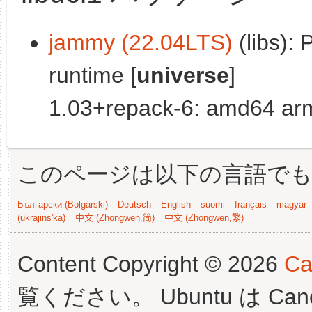
jammy (22.04LTS)
(libs): 
runtime [
universe
]
1.03+repack-6: amd64 arm
このページは以下の言語で
Български (Bəlgarski)
Deutsch
English
suomi
français
magyar
(ukrajins'ka)
中文 (Zhongwen,简)
中文 (Zhongwen,繁)
Content Copyright © 2026
Ca
覧ください。 Ubuntu は Canoni