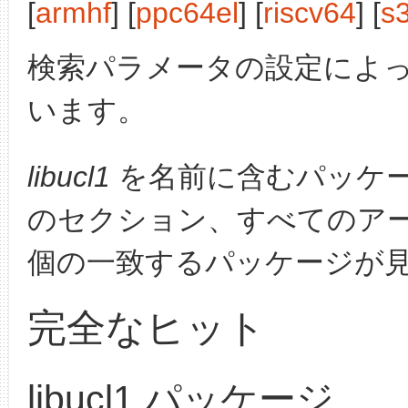
[
armhf
] [
ppc64el
] [
riscv64
] [
s
検索パラメータの設定によ
います。
libucl1
を名前に含むパッケ
のセクション、すべてのア
個の一致するパッケージが
完全なヒット
libucl1 パッケージ