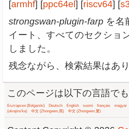
[
armhf
] [
ppc64el
] [
riscv64
] [
s
strongswan-plugin-farp
を名
イート、すべてのセクショ
しました。
残念ながら、検索結果はあ
このページは以下の言語で
Български (Bəlgarski)
Deutsch
English
suomi
français
magyar
(ukrajins'ka)
中文 (Zhongwen,简)
中文 (Zhongwen,繁)