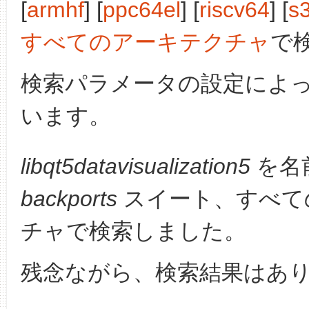
[
armhf
] [
ppc64el
] [
riscv64
] [
s
すべてのアーキテクチャ
で
検索パラメータの設定によ
います。
libqt5datavisualization5
を名
backports
スイート、すべて
チャで検索しました。
残念ながら、検索結果はあ