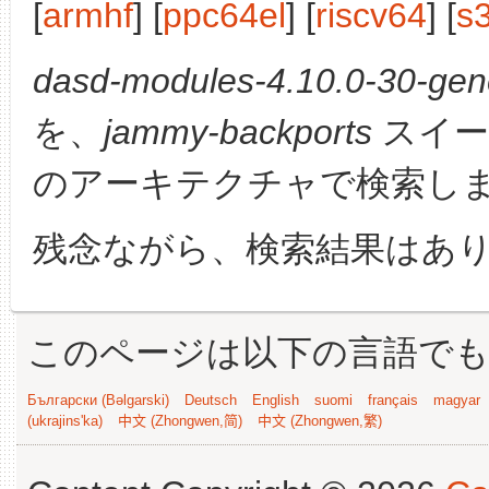
[
armhf
] [
ppc64el
] [
riscv64
] [
s
dasd-modules-4.10.0-30-gene
を、
jammy-backports
スイー
のアーキテクチャで検索し
残念ながら、検索結果はあ
このページは以下の言語で
Български (Bəlgarski)
Deutsch
English
suomi
français
magyar
(ukrajins'ka)
中文 (Zhongwen,简)
中文 (Zhongwen,繁)