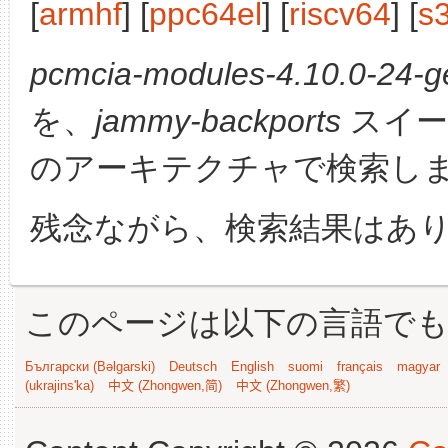
[
armhf
] [
ppc64el
] [
riscv64
] [
s
pcmcia-modules-4.10.0-24-ge
を、
jammy-backports
スイー
のアーキテクチャで検索し
残念ながら、検索結果はあ
このページは以下の言語で
Български (Bəlgarski)
Deutsch
English
suomi
français
magyar
(ukrajins'ka)
中文 (Zhongwen,简)
中文 (Zhongwen,繁)