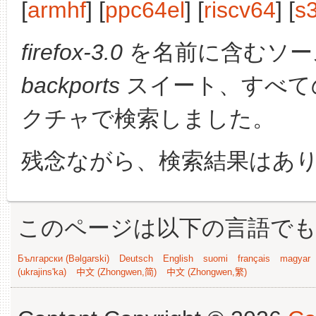
[
armhf
] [
ppc64el
] [
riscv64
] [
s
firefox-3.0
を名前に含むソー
backports
スイート、すべて
クチャで検索しました。
残念ながら、検索結果はあ
このページは以下の言語で
Български (Bəlgarski)
Deutsch
English
suomi
français
magyar
(ukrajins'ka)
中文 (Zhongwen,简)
中文 (Zhongwen,繁)