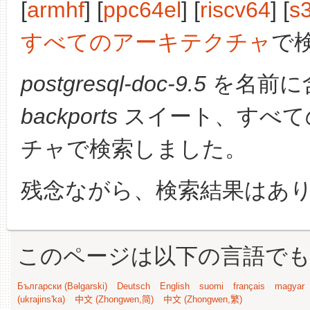
[
armhf
] [
ppc64el
] [
riscv64
] [
s
すべてのアーキテクチャ
で
postgresql-doc-9.5
を名前に
backports
スイート、すべて
チャで検索しました。
残念ながら、検索結果はあ
このページは以下の言語で
Български (Bəlgarski)
Deutsch
English
suomi
français
magyar
(ukrajins'ka)
中文 (Zhongwen,简)
中文 (Zhongwen,繁)