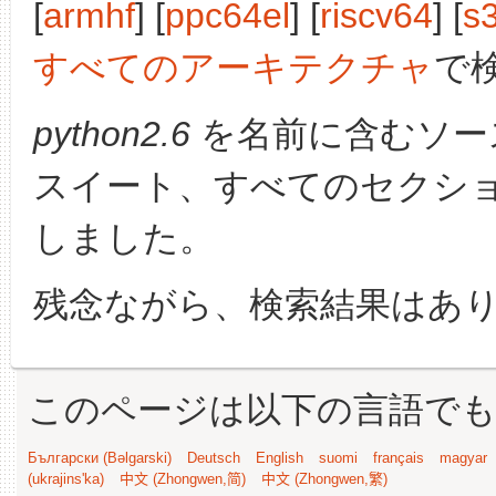
[
armhf
] [
ppc64el
] [
riscv64
] [
s
すべてのアーキテクチャ
で
python2.6
を名前に含むソー
スイート、すべてのセクシ
しました。
残念ながら、検索結果はあ
このページは以下の言語で
Български (Bəlgarski)
Deutsch
English
suomi
français
magyar
(ukrajins'ka)
中文 (Zhongwen,简)
中文 (Zhongwen,繁)