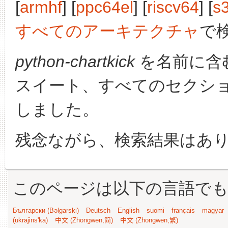
[
armhf
] [
ppc64el
] [
riscv64
] [
s
すべてのアーキテクチャ
で
python-chartkick
を名前に含
スイート、すべてのセクシ
しました。
残念ながら、検索結果はあ
このページは以下の言語で
Български (Bəlgarski)
Deutsch
English
suomi
français
magyar
(ukrajins'ka)
中文 (Zhongwen,简)
中文 (Zhongwen,繁)