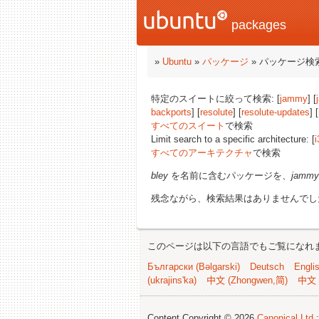
packages
»
Ubuntu
»
パッケージ
» パッケージ検
特定のスイートに絞って検索: [
jammy
] [
backports
] [
resolute
] [
resolute-updates
] [
すべてのスイート
で検索
Limit search to a specific architecture: [
i
すべてのアーキテクチャ
で検索
bley
を名前に含むパッケージを、
jammy
残念ながら、検索結果はありませんでし
このページは以下の言語でもご覧になれ
Български (Bəlgarski)
Deutsch
Engli
(ukrajins'ka)
中文 (Zhongwen,简)
中文 
Content Copyright © 2026
Canonical Ltd.