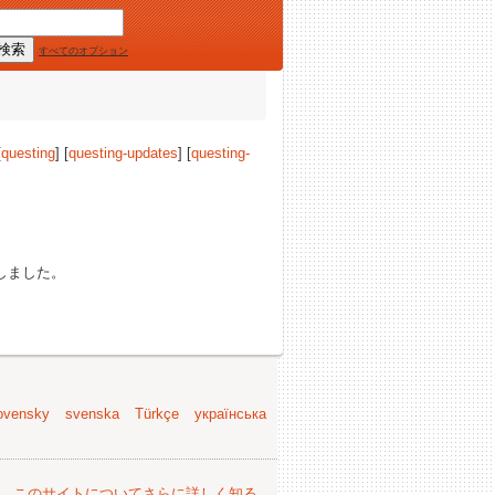
すべてのオプション
[
questing
] [
questing-updates
] [
questing-
しました。
ovensky
svenska
Türkçe
українська
。
このサイトについてさらに詳しく知る