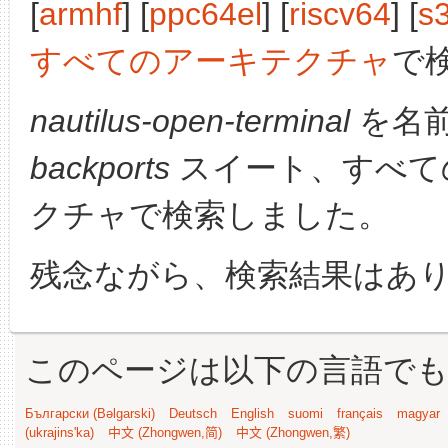
[
armhf
] [
ppc64el
] [
riscv64
] [
s
すべてのアーキテクチャ
で
nautilus-open-terminal
を名
backports
スイート、すべて
クチャで検索しました。
残念ながら、検索結果はあ
このページは以下の言語で
Български (Bəlgarski)
Deutsch
English
suomi
français
magyar
(ukrajins'ka)
中文 (Zhongwen,简)
中文 (Zhongwen,繁)