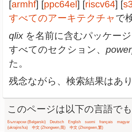
[
armhf
] [
ppc64el
] [
riscv64
] [
s
すべてのアーキテクチャ
で
qlix
を名前に含むパッケージ
すべてのセクション、
power
た。
残念ながら、検索結果はあ
このページは以下の言語で
Български (Bəlgarski)
Deutsch
English
suomi
français
magyar
(ukrajins'ka)
中文 (Zhongwen,简)
中文 (Zhongwen,繁)