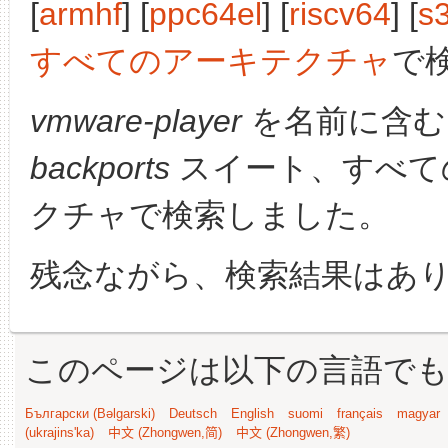
[
armhf
] [
ppc64el
] [
riscv64
] [
s
すべてのアーキテクチャ
で
vmware-player
を名前に含む
backports
スイート、すべて
クチャで検索しました。
残念ながら、検索結果はあ
このページは以下の言語で
Български (Bəlgarski)
Deutsch
English
suomi
français
magyar
(ukrajins'ka)
中文 (Zhongwen,简)
中文 (Zhongwen,繁)