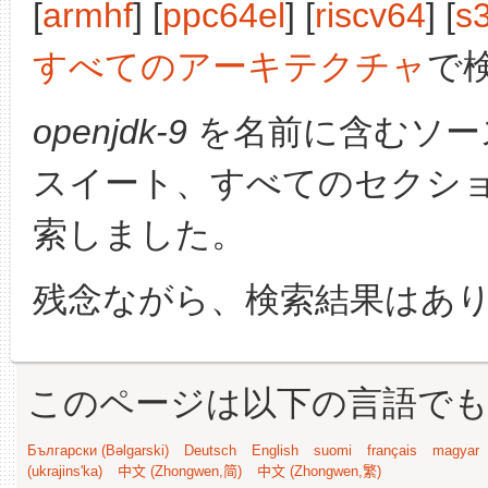
[
armhf
] [
ppc64el
] [
riscv64
] [
s
すべてのアーキテクチャ
で
openjdk-9
を名前に含むソー
スイート、すべてのセクシ
索しました。
残念ながら、検索結果はあ
このページは以下の言語で
Български (Bəlgarski)
Deutsch
English
suomi
français
magyar
(ukrajins'ka)
中文 (Zhongwen,简)
中文 (Zhongwen,繁)