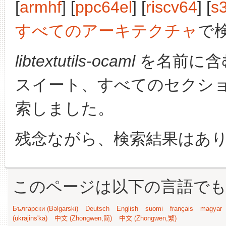
[
armhf
] [
ppc64el
] [
riscv64
] [
s
すべてのアーキテクチャ
で
libtextutils-ocaml
を名前に含
スイート、すべてのセクシ
索しました。
残念ながら、検索結果はあ
このページは以下の言語で
Български (Bəlgarski)
Deutsch
English
suomi
français
magyar
(ukrajins'ka)
中文 (Zhongwen,简)
中文 (Zhongwen,繁)