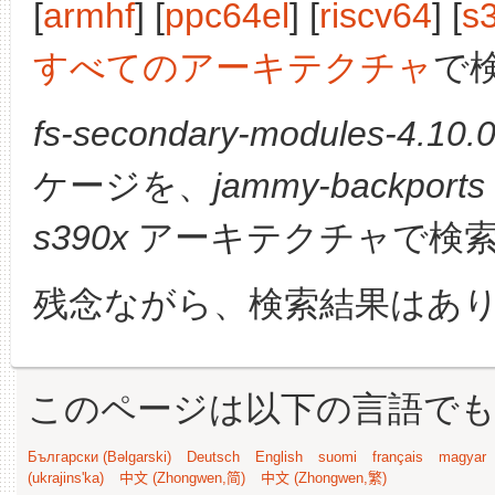
[
armhf
] [
ppc64el
] [
riscv64
] [
s
すべてのアーキテクチャ
で
fs-secondary-modules-4.10.0
ケージを、
jammy-backports
s390x
アーキテクチャで検
残念ながら、検索結果はあ
このページは以下の言語で
Български (Bəlgarski)
Deutsch
English
suomi
français
magyar
(ukrajins'ka)
中文 (Zhongwen,简)
中文 (Zhongwen,繁)