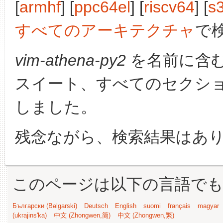
[
armhf
] [
ppc64el
] [
riscv64
] [
s
すべてのアーキテクチャ
で
vim-athena-py2
を名前に含
スイート、すべてのセクシ
しました。
残念ながら、検索結果はあ
このページは以下の言語で
Български (Bəlgarski)
Deutsch
English
suomi
français
magyar
(ukrajins'ka)
中文 (Zhongwen,简)
中文 (Zhongwen,繁)