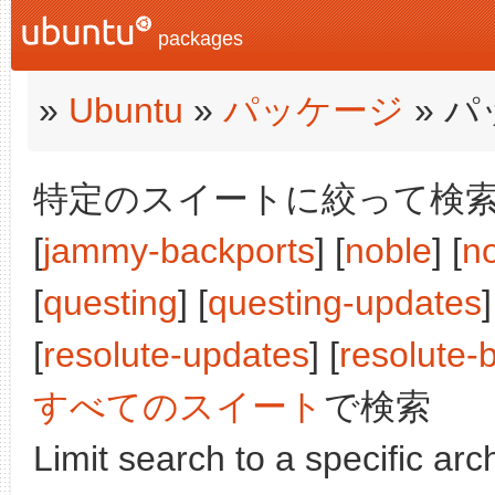
packages
»
Ubuntu
»
パッケージ
» 
特定のスイートに絞って検索:
[
jammy-backports
] [
noble
] [
n
[
questing
] [
questing-updates
]
[
resolute-updates
] [
resolute-
すべてのスイート
で検索
Limit search to a specific arch