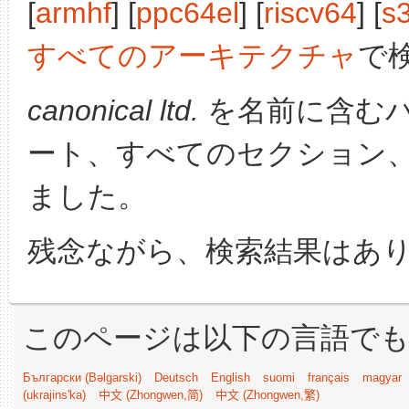
[
armhf
] [
ppc64el
] [
riscv64
] [
s
すべてのアーキテクチャ
で
canonical ltd.
を名前に含む
ート、すべてのセクション
ました。
残念ながら、検索結果はあ
このページは以下の言語で
Български (Bəlgarski)
Deutsch
English
suomi
français
magyar
(ukrajins'ka)
中文 (Zhongwen,简)
中文 (Zhongwen,繁)