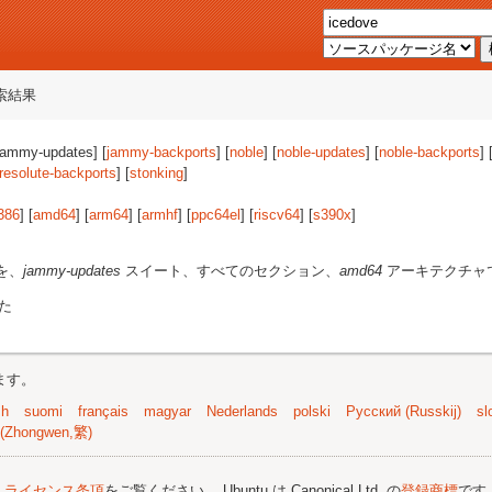
索結果
[jammy-updates] [
jammy-backports
] [
noble
] [
noble-updates
] [
noble-backports
] 
resolute-backports
] [
stonking
]
386
] [
amd64
] [
arm64
] [
armhf
] [
ppc64el
] [
riscv64
] [
s390x
]
を、
jammy-updates
スイート、すべてのセクション、
amd64
アーキテクチャ
た
ます。
sh
suomi
français
magyar
Nederlands
polski
Русский (Russkij)
sl
(Zhongwen,繁)
;
ライセンス条項
をご覧ください。 Ubuntu は Canonical Ltd. の
登録商標
です