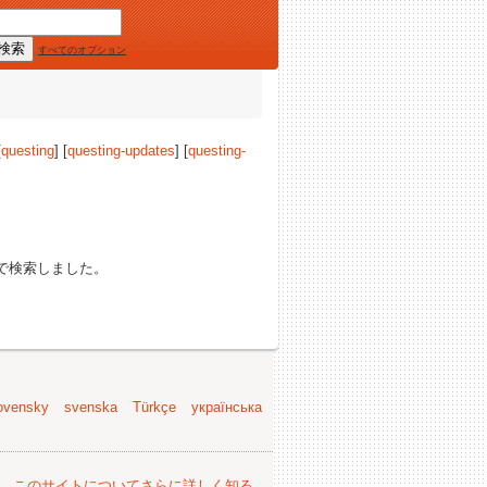
すべてのオプション
[
questing
] [
questing-updates
] [
questing-
で検索しました。
ovensky
svenska
Türkçe
українська
。
このサイトについてさらに詳しく知る