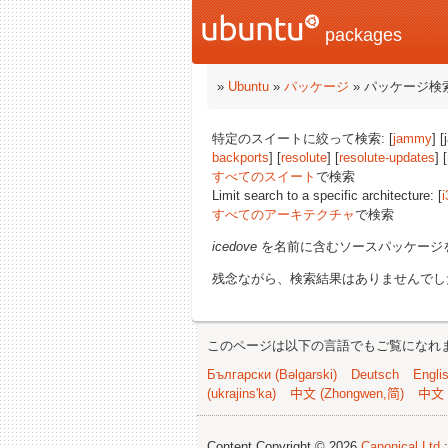
packages
»
Ubuntu
»
パッケージ
» パッケージ検
特定のスイートに絞って検索: [
jammy
] 
backports
] [
resolute
] [
resolute-updates
] [
すべてのスイート
で検索
Limit search to a specific architecture: [
i
すべてのアーキテクチャ
で検索
icedove
を名前に含むソースパッケージ
残念ながら、検索結果はありませんでし
このページは以下の言語でもご覧になれ
Български (Bəlgarski)
Deutsch
Engli
(ukrajins'ka)
中文 (Zhongwen,简)
中文 
Content Copyright © 2026
Canonical Ltd.