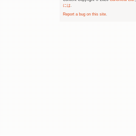
には
.
Report a bug on this site
.