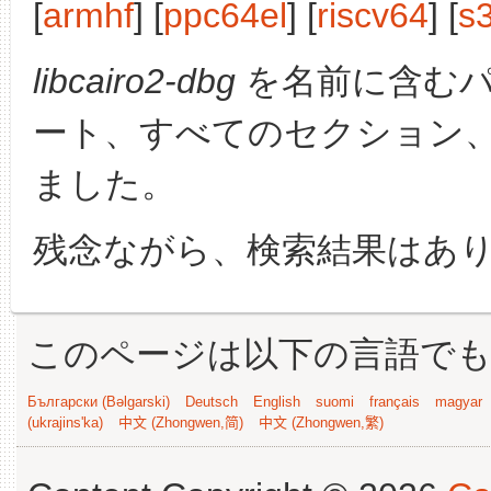
[
armhf
] [
ppc64el
] [
riscv64
] [
s
libcairo2-dbg
を名前に含む
ート、すべてのセクション
ました。
残念ながら、検索結果はあ
このページは以下の言語で
Български (Bəlgarski)
Deutsch
English
suomi
français
magyar
(ukrajins'ka)
中文 (Zhongwen,简)
中文 (Zhongwen,繁)