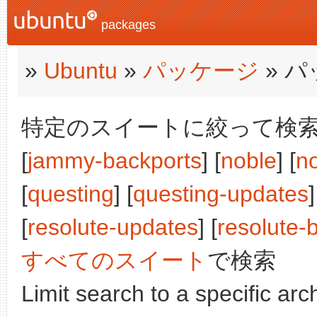
packages
»
Ubuntu
»
パッケージ
» 
特定のスイートに絞って検索:
[
jammy-backports
] [
noble
] [
n
[
questing
] [
questing-updates
]
[
resolute-updates
] [
resolute-
すべてのスイート
で検索
Limit search to a specific arch