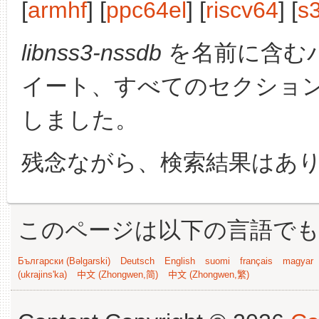
[
armhf
] [
ppc64el
] [
riscv64
] [
s
libnss3-nssdb
を名前に含む
イート、すべてのセクショ
しました。
残念ながら、検索結果はあ
このページは以下の言語で
Български (Bəlgarski)
Deutsch
English
suomi
français
magyar
(ukrajins'ka)
中文 (Zhongwen,简)
中文 (Zhongwen,繁)