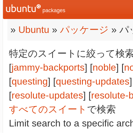
packages
»
Ubuntu
»
パッケージ
» 
特定のスイートに絞って検索:
[
jammy-backports
] [
noble
] [
n
[
questing
] [
questing-updates
]
[
resolute-updates
] [
resolute-
すべてのスイート
で検索
Limit search to a specific arch