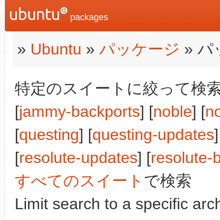
packages
»
Ubuntu
»
パッケージ
» 
特定のスイートに絞って検索:
[
jammy-backports
] [
noble
] [
n
[
questing
] [
questing-updates
]
[
resolute-updates
] [
resolute-
すべてのスイート
で検索
Limit search to a specific arch