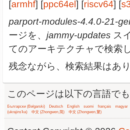
[
armhf
] [
ppc64el
] [
riscv64
] [
s
parport-modules-4.4.0-21-gen
ージを、
jammy-updates
スイ
てのアーキテクチャで検索
残念ながら、検索結果はあ
このページは以下の言語で
Български (Bəlgarski)
Deutsch
English
suomi
français
magyar
(ukrajins'ka)
中文 (Zhongwen,简)
中文 (Zhongwen,繁)