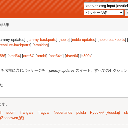
索結果
[jammy-updates] [
jammy-backports
] [
noble
] [
noble-updates
] [
noble-backports
] 
resolute-backports
] [
stonking
]
386
] [
amd64
] [
arm64
] [
armhf
] [
ppc64el
] [
riscv64
] [
s390x
]
を名前に含むパッケージを、
jammy-updates
スイート、すべてのセクション
た
ます。
sh
suomi
français
magyar
Nederlands
polski
Русский (Russkij)
sl
(Zhongwen,繁)