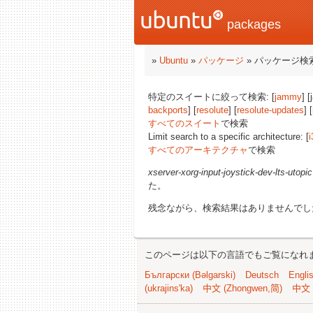
packages
»
Ubuntu
»
パッケージ
» パッケージ検
特定のスイートに絞って検索: [
jammy
] 
backports
] [
resolute
] [
resolute-updates
] [
すべてのスイート
で検索
Limit search to a specific architecture: [
i
すべてのアーキテクチャ
で検索
xserver-xorg-input-joystick-dev-lts-utopic
た。
残念ながら、検索結果はありませんでし
このページは以下の言語でもご覧になれ
Български (Bəlgarski)
Deutsch
Engli
(ukrajins'ka)
中文 (Zhongwen,简)
中文 