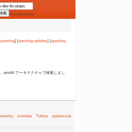
すべてのオプション
[
questing
] [
questing-updates
] [
questing-
、
arm64
アーキテクチャで検索しまし
ovensky
svenska
Türkçe
українська