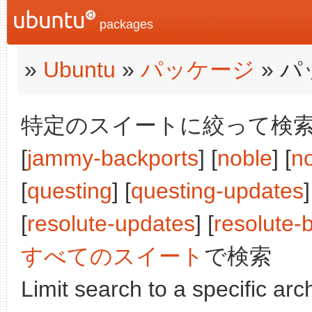
packages
»
Ubuntu
»
パッケージ
» 
特定のスイートに絞って検索:
[
jammy-backports
] [
noble
] [
n
[
questing
] [
questing-updates
]
[
resolute-updates
] [
resolute-
すべてのスイート
で検索
Limit search to a specific arch