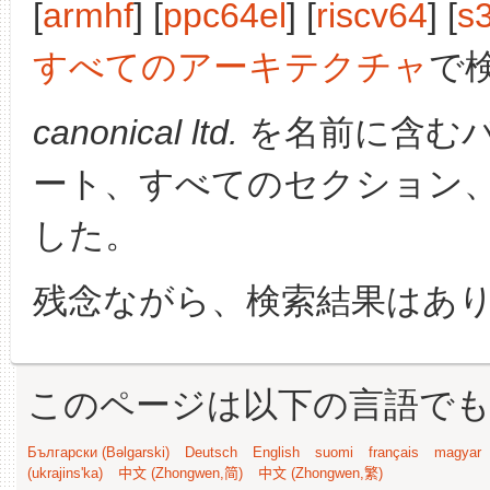
[
armhf
] [
ppc64el
] [
riscv64
] [
s
すべてのアーキテクチャ
で
canonical ltd.
を名前に含む
ート、すべてのセクション
した。
残念ながら、検索結果はあ
このページは以下の言語で
Български (Bəlgarski)
Deutsch
English
suomi
français
magyar
(ukrajins'ka)
中文 (Zhongwen,简)
中文 (Zhongwen,繁)