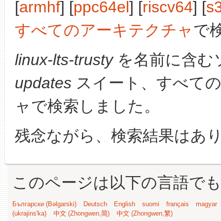
[
armhf
] [
ppc64el
] [
riscv64
] [
s
すべてのアーキテクチャ
で
linux-lts-trusty
を名前に含む
updates
スイート、すべての
ャで検索しました。
残念ながら、検索結果はあ
このページは以下の言語で
Български (Bəlgarski)
Deutsch
English
suomi
français
magyar
(ukrajins'ka)
中文 (Zhongwen,简)
中文 (Zhongwen,繁)