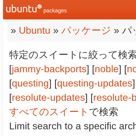
packages
»
Ubuntu
»
パッケージ
» 
特定のスイートに絞って検索:
[
jammy-backports
] [
noble
] [
n
[
questing
] [
questing-updates
]
[
resolute-updates
] [
resolute-
すべてのスイート
で検索
Limit search to a specific arch