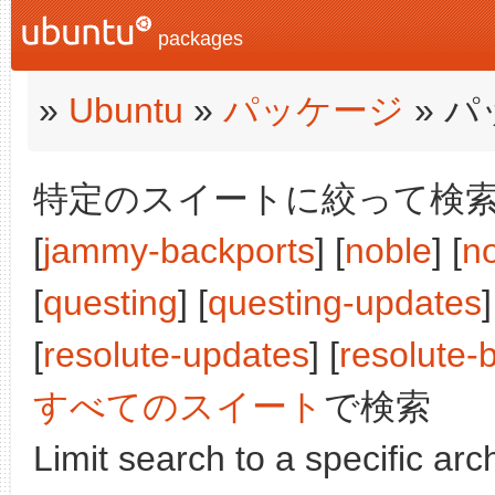
packages
»
Ubuntu
»
パッケージ
» 
特定のスイートに絞って検索:
[
jammy-backports
] [
noble
] [
n
[
questing
] [
questing-updates
]
[
resolute-updates
] [
resolute-
すべてのスイート
で検索
Limit search to a specific arch