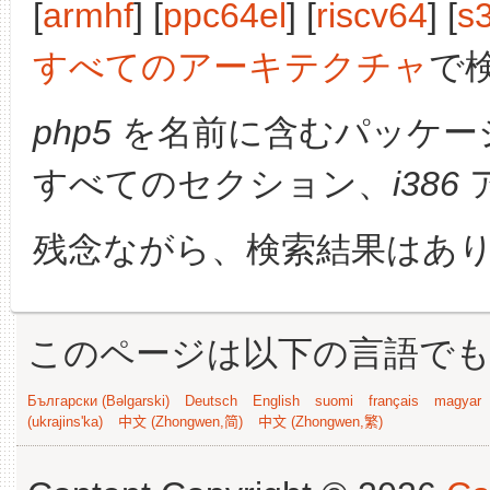
[
armhf
] [
ppc64el
] [
riscv64
] [
s
すべてのアーキテクチャ
で
php5
を名前に含むパッケー
すべてのセクション、
i386
残念ながら、検索結果はあ
このページは以下の言語で
Български (Bəlgarski)
Deutsch
English
suomi
français
magyar
(ukrajins'ka)
中文 (Zhongwen,简)
中文 (Zhongwen,繁)