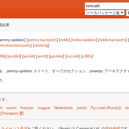
索結果
[jammy-updates] [
jammy-backports
] [
noble
] [
noble-updates
] [
noble-backports
] 
resolute-backports
] [
stonking
]
386
] [
amd64
] [
arm64
] [
armhf
] [
ppc64el
] [
riscv64
] [
s390x
]
を、
jammy-updates
スイート、すべてのセクション、
powerpc
アーキテクチ
た
ます。
sh
suomi
français
magyar
Nederlands
polski
Русский (Russkij)
sl
(Zhongwen,繁)
;
ライセンス条項
をご覧ください。 Ubuntu は Canonical Ltd. の
登録商標
です