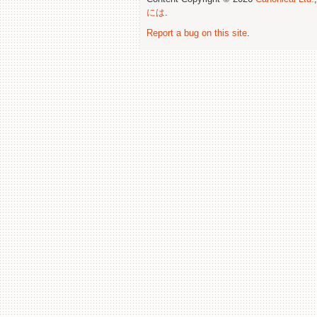
には
.
Report a bug on this site
.