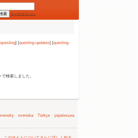
すべてのオプション
[
questing
] [
questing-updates
] [
questing-
ャで検索しました。
ovensky
svenska
Türkçe
українська
。
このサイトについてさらに詳しく知る