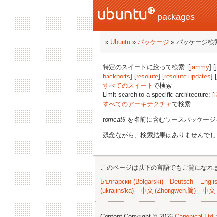
packages
»
Ubuntu
»
パッケージ
» パッケージ検
特定のスイートに絞って検索: [
jammy
] 
backports
] [
resolute
] [
resolute-updates
] [
すべてのスイート
で検索
Limit search to a specific architecture: [
i
すべてのアーキテクチャ
で検索
tomcat6
を名前に含むソースパッケージ
残念ながら、検索結果はありませんでし
このページは以下の言語でもご覧になれ
Български (Bəlgarski)
Deutsch
Engli
(ukrajins'ka)
中文 (Zhongwen,简)
中文 
Content Copyright © 2026
Canonical Ltd.