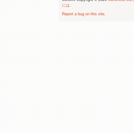
には
.
Report a bug on this site
.