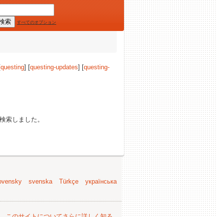
すべてのオプション
[
questing
] [
questing-updates
] [
questing-
検索しました。
ovensky
svenska
Türkçe
українська
。
このサイトについてさらに詳しく知る