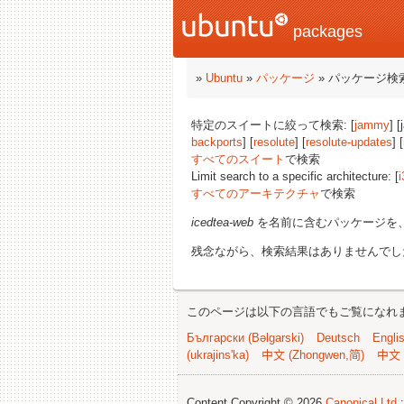
packages
»
Ubuntu
»
パッケージ
» パッケージ検
特定のスイートに絞って検索: [
jammy
] 
backports
] [
resolute
] [
resolute-updates
] [
すべてのスイート
で検索
Limit search to a specific architecture: [
i
すべてのアーキテクチャ
で検索
icedtea-web
を名前に含むパッケージを
残念ながら、検索結果はありませんでし
このページは以下の言語でもご覧になれ
Български (Bəlgarski)
Deutsch
Engli
(ukrajins'ka)
中文 (Zhongwen,简)
中文 
Content Copyright © 2026
Canonical Ltd.