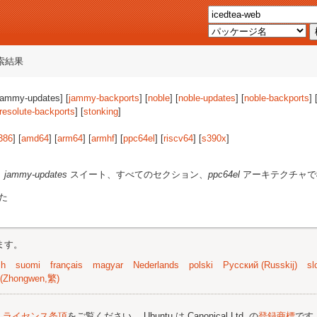
索結果
[jammy-updates] [
jammy-backports
] [
noble
] [
noble-updates
] [
noble-backports
] 
resolute-backports
] [
stonking
]
386
] [
amd64
] [
arm64
] [
armhf
] [
ppc64el
] [
riscv64
] [
s390x
]
、
jammy-updates
スイート、すべてのセクション、
ppc64el
アーキテクチャで
た
ます。
sh
suomi
français
magyar
Nederlands
polski
Русский (Russkij)
sl
(Zhongwen,繁)
;
ライセンス条項
をご覧ください。 Ubuntu は Canonical Ltd. の
登録商標
です