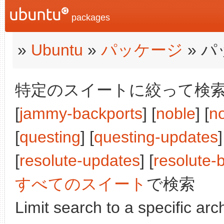
packages
»
Ubuntu
»
パッケージ
» 
特定のスイートに絞って検索:
[
jammy-backports
] [
noble
] [
n
[
questing
] [
questing-updates
]
[
resolute-updates
] [
resolute-
すべてのスイート
で検索
Limit search to a specific arch