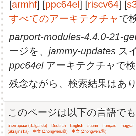
[
armhf
] [
ppc64el
] [
riscv64
] [
s
すべてのアーキテクチャ
で
parport-modules-4.4.0-21-gen
ージを、
jammy-updates
スイ
ppc64el
アーキテクチャで検
残念ながら、検索結果はあ
このページは以下の言語で
Български (Bəlgarski)
Deutsch
English
suomi
français
magyar
(ukrajins'ka)
中文 (Zhongwen,简)
中文 (Zhongwen,繁)