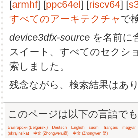
[
armhf
] [
ppc64el
] [
riscv64
] [
s
すべてのアーキテクチャ
で
device3dfx-source
を名前に
スイート、すべてのセクシ
索しました。
残念ながら、検索結果はあ
このページは以下の言語で
Български (Bəlgarski)
Deutsch
English
suomi
français
magyar
(ukrajins'ka)
中文 (Zhongwen,简)
中文 (Zhongwen,繁)