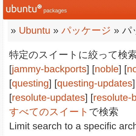
packages
»
Ubuntu
»
パッケージ
» 
特定のスイートに絞って検索:
[
jammy-backports
] [
noble
] [
n
[
questing
] [
questing-updates
]
[
resolute-updates
] [
resolute-
すべてのスイート
で検索
Limit search to a specific arch