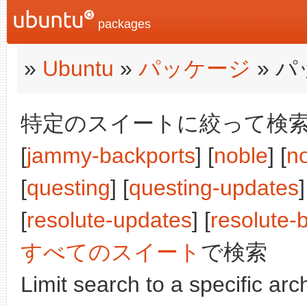
packages
»
Ubuntu
»
パッケージ
» 
特定のスイートに絞って検索:
[
jammy-backports
] [
noble
] [
n
[
questing
] [
questing-updates
]
[
resolute-updates
] [
resolute-
すべてのスイート
で検索
Limit search to a specific arch