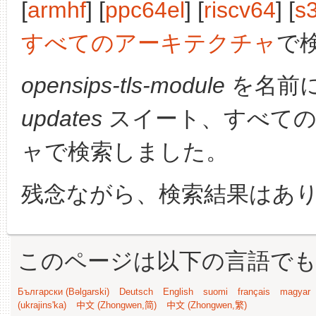
[
armhf
] [
ppc64el
] [
riscv64
] [
s
すべてのアーキテクチャ
で
opensips-tls-module
を名前
updates
スイート、すべての
ャで検索しました。
残念ながら、検索結果はあ
このページは以下の言語で
Български (Bəlgarski)
Deutsch
English
suomi
français
magyar
(ukrajins'ka)
中文 (Zhongwen,简)
中文 (Zhongwen,繁)