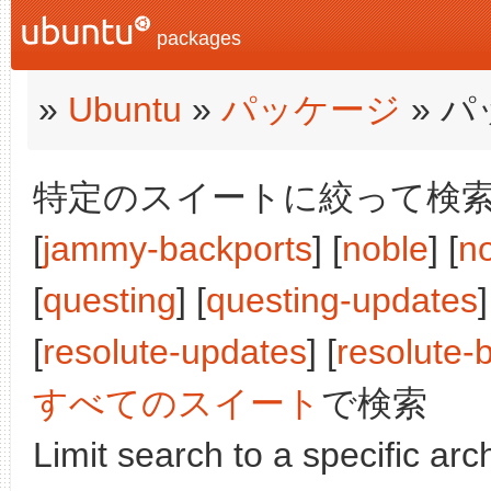
packages
»
Ubuntu
»
パッケージ
» 
特定のスイートに絞って検索:
[
jammy-backports
] [
noble
] [
n
[
questing
] [
questing-updates
]
[
resolute-updates
] [
resolute-
すべてのスイート
で検索
Limit search to a specific arch