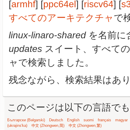
[
armhf
] [
ppc64el
] [
riscv64
] [
s
すべてのアーキテクチャ
で
linux-linaro-shared
を名前に
updates
スイート、すべての
ャで検索しました。
残念ながら、検索結果はあ
このページは以下の言語で
Български (Bəlgarski)
Deutsch
English
suomi
français
magyar
(ukrajins'ka)
中文 (Zhongwen,简)
中文 (Zhongwen,繁)