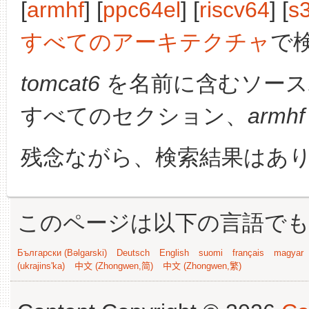
[
armhf
] [
ppc64el
] [
riscv64
] [
s
すべてのアーキテクチャ
で
tomcat6
を名前に含むソース
すべてのセクション、
armhf
残念ながら、検索結果はあ
このページは以下の言語で
Български (Bəlgarski)
Deutsch
English
suomi
français
magyar
(ukrajins'ka)
中文 (Zhongwen,简)
中文 (Zhongwen,繁)