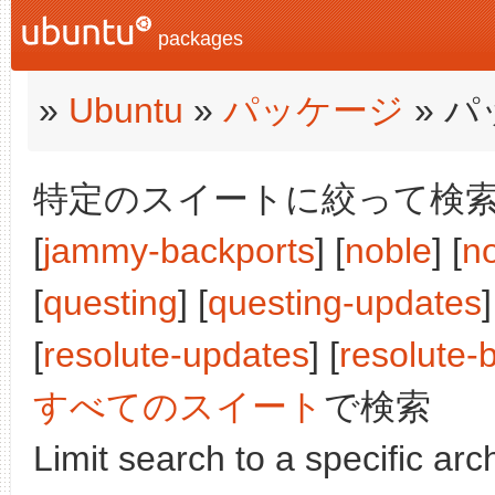
packages
»
Ubuntu
»
パッケージ
» 
特定のスイートに絞って検索:
[
jammy-backports
] [
noble
] [
n
[
questing
] [
questing-updates
]
[
resolute-updates
] [
resolute-
すべてのスイート
で検索
Limit search to a specific arch