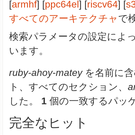
[
armhf
] [
ppc64el
] [
riscv64
] [
s
すべてのアーキテクチャ
で
検索パラメータの設定によ
います。
ruby-ahoy-matey
を名前に含
ト、すべてのセクション、
a
した。
1
個の一致するパッ
完全なヒット