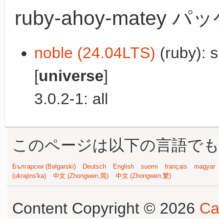
ruby-ahoy-matey 
noble (24.04LTS)
(ruby): s
[
universe
]
3.0.2-1: all
このページは以下の言語で
Български (Bəlgarski)
Deutsch
English
suomi
français
magyar
(ukrajins'ka)
中文 (Zhongwen,简)
中文 (Zhongwen,繁)
Content Copyright © 2026
Ca