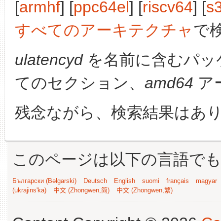
[
armhf
] [
ppc64el
] [
riscv64
] [
s
すべてのアーキテクチャ
で
ulatencyd
を名前に含むパッ
てのセクション、
amd64
ア
残念ながら、検索結果はあ
このページは以下の言語で
Български (Bəlgarski)
Deutsch
English
suomi
français
magyar
(ukrajins'ka)
中文 (Zhongwen,简)
中文 (Zhongwen,繁)