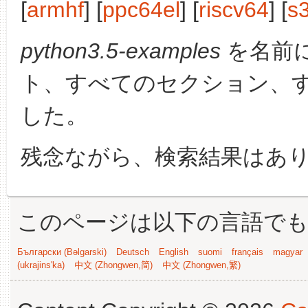
[
armhf
] [
ppc64el
] [
riscv64
] [
s
python3.5-examples
を名前
ト、すべてのセクション、
した。
残念ながら、検索結果はあ
このページは以下の言語で
Български (Bəlgarski)
Deutsch
English
suomi
français
magyar
(ukrajins'ka)
中文 (Zhongwen,简)
中文 (Zhongwen,繁)