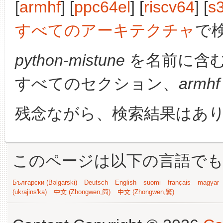
[
armhf
] [
ppc64el
] [
riscv64
] [
s
すべてのアーキテクチャ
で
python-mistune
を名前に含
すべてのセクション、
armhf
残念ながら、検索結果はあ
このページは以下の言語で
Български (Bəlgarski)
Deutsch
English
suomi
français
magyar
(ukrajins'ka)
中文 (Zhongwen,简)
中文 (Zhongwen,繁)