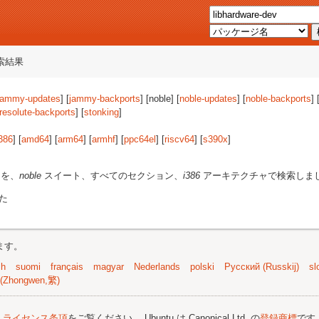
索結果
jammy-updates
] [
jammy-backports
] [noble] [
noble-updates
] [
noble-backports
] 
resolute-backports
] [
stonking
]
386
] [
amd64
] [
arm64
] [
armhf
] [
ppc64el
] [
riscv64
] [
s390x
]
ジを、
noble
スイート、すべてのセクション、
i386
アーキテクチャで検索しま
た
ます。
sh
suomi
français
magyar
Nederlands
polski
Русский (Russkij)
sl
(Zhongwen,繁)
;
ライセンス条項
をご覧ください。 Ubuntu は Canonical Ltd. の
登録商標
です