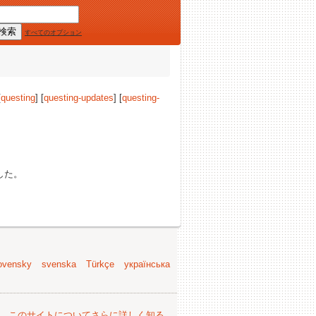
すべてのオプション
[
questing
] [
questing-updates
] [
questing-
した。
ovensky
svenska
Türkçe
українська
。
このサイトについてさらに詳しく知る