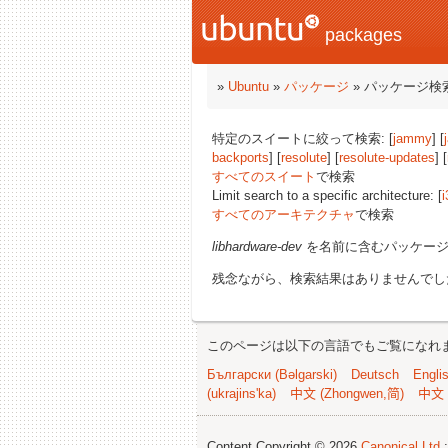
packages
»
Ubuntu
»
パッケージ
» パッケージ検
特定のスイートに絞って検索: [
jammy
] [
backports
] [
resolute
] [
resolute-updates
] [
すべてのスイート
で検索
Limit search to a specific architecture: [
i
すべてのアーキテクチャ
で検索
libhardware-dev
を名前に含むパッケー
残念ながら、検索結果はありませんでし
このページは以下の言語でもご覧になれ
Български (Bəlgarski)
Deutsch
Engli
(ukrajins'ka)
中文 (Zhongwen,简)
中文 
Content Copyright © 2026
Canonical Ltd.