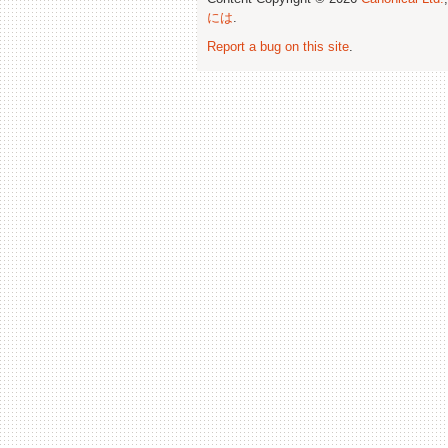
には
.
Report a bug on this site
.