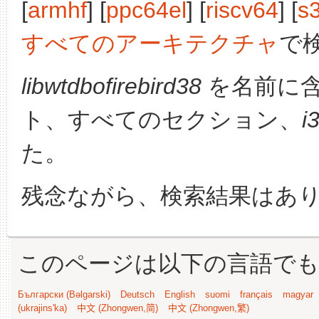
[
armhf
] [
ppc64el
] [
riscv64
] [
s
すべてのアーキテクチャ
で
libwtdbofirebird38
を名前に
ト、すべてのセクション、
i
た。
残念ながら、検索結果はあ
このページは以下の言語で
Български (Bəlgarski)
Deutsch
English
suomi
français
magyar
(ukrajins'ka)
中文 (Zhongwen,简)
中文 (Zhongwen,繁)