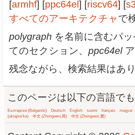
[
armhf
] [
ppc64el
] [
riscv64
] [
s
すべてのアーキテクチャ
で
polygraph
を名前に含むパッ
てのセクション、
ppc64el
ア
残念ながら、検索結果はあ
このページは以下の言語で
Български (Bəlgarski)
Deutsch
English
suomi
français
magyar
(ukrajins'ka)
中文 (Zhongwen,简)
中文 (Zhongwen,繁)