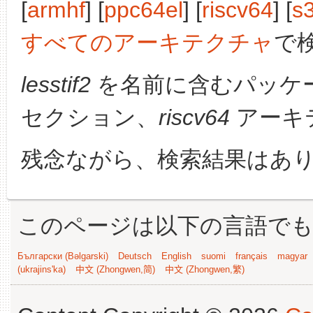
[
armhf
] [
ppc64el
] [
riscv64
] [
s
すべてのアーキテクチャ
で
lesstif2
を名前に含むパッケ
セクション、
riscv64
アーキ
残念ながら、検索結果はあ
このページは以下の言語で
Български (Bəlgarski)
Deutsch
English
suomi
français
magyar
(ukrajins'ka)
中文 (Zhongwen,简)
中文 (Zhongwen,繁)