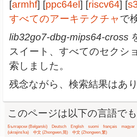
[
armhf
] [
ppc64el
] [
riscv64
] [
s
すべてのアーキテクチャ
で
lib32go7-dbg-mips64-cross
スイート、すべてのセクシ
索しました。
残念ながら、検索結果はあ
このページは以下の言語で
Български (Bəlgarski)
Deutsch
English
suomi
français
magyar
(ukrajins'ka)
中文 (Zhongwen,简)
中文 (Zhongwen,繁)