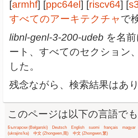
[
armhf
] [
ppc64el
] [
riscv64
] [
s
すべてのアーキテクチャ
で
libnl-genl-3-200-udeb
を名前
ート、すべてのセクション
した。
残念ながら、検索結果はあ
このページは以下の言語で
Български (Bəlgarski)
Deutsch
English
suomi
français
magyar
(ukrajins'ka)
中文 (Zhongwen,简)
中文 (Zhongwen,繁)