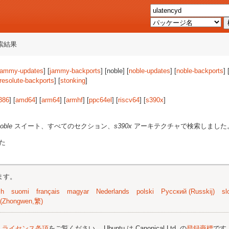
索結果
jammy-updates
] [
jammy-backports
] [noble] [
noble-updates
] [
noble-backports
] 
resolute-backports
] [
stonking
]
386
] [
amd64
] [
arm64
] [
armhf
] [
ppc64el
] [
riscv64
] [
s390x
]
oble
スイート、すべてのセクション、
s390x
アーキテクチャで検索しました
た
ます。
sh
suomi
français
magyar
Nederlands
polski
Русский (Russkij)
sl
(Zhongwen,繁)
;
ライセンス条項
をご覧ください。 Ubuntu は Canonical Ltd. の
登録商標
です