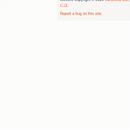
には
.
Report a bug on this site
.