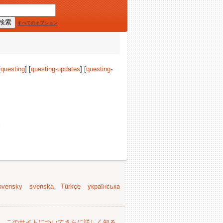
すべてのオプション
[
questing
] [
questing-updates
] [
questing-
。
ovensky
svenska
Türkçe
українська
。
このサイトについてさらに詳しく知る