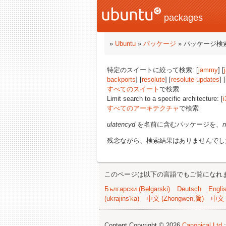
packages
»
Ubuntu
»
パッケージ
» パッケージ検
特定のスイートに絞って検索: [
jammy
] [
backports
] [
resolute
] [
resolute-updates
] [
すべてのスイート
で検索
Limit search to a specific architecture: [
i
すべてのアーキテクチャ
で検索
ulatencyd
を名前に含むパッケージを、
n
残念ながら、検索結果はありませんでし
このページは以下の言語でもご覧になれ
Български (Bəlgarski)
Deutsch
Engli
(ukrajins'ka)
中文 (Zhongwen,简)
中文 
Content Copyright © 2026
Canonical Ltd.